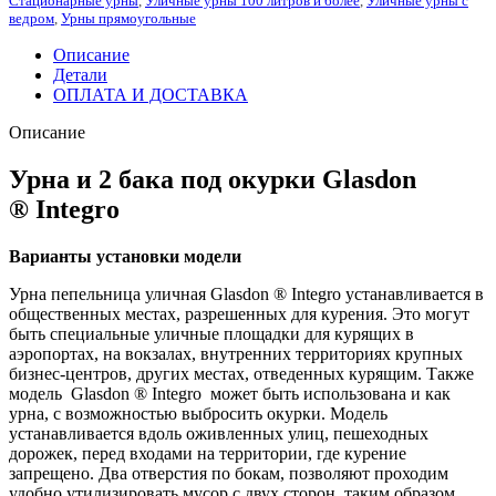
Стационарные урны
,
Уличные урны 100 литров и более
,
Уличные урны с
ведром
,
Урны прямоугольные
Описание
Детали
ОПЛАТА И ДОСТАВКА
Описание
Урна и 2 бака под окурки Glasdon
® Integro
Варианты установки модели
Урна пепельница уличная Glasdon ® Integro устанавливается в
общественных местах, разрешенных для курения. Это могут
быть специальные уличные площадки для курящих в
аэропортах, на вокзалах, внутренних территориях крупных
бизнес-центров, других местах, отведенных курящим. Также
модель Glasdon ® Integro может быть использована и как
урна, с возможностью выбросить окурки. Модель
устанавливается вдоль оживленных улиц, пешеходных
дорожек, перед входами на территории, где курение
запрещено. Два отверстия по бокам, позволяют проходим
удобно утилизировать мусор с двух сторон, таким образом,