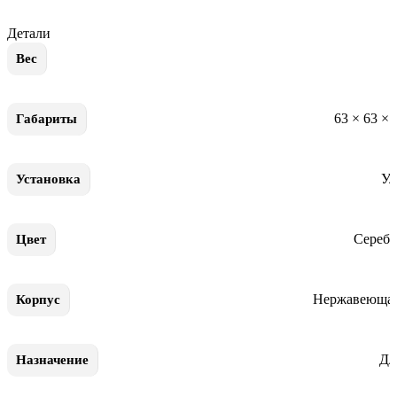
Детали
Вес
63 × 63 ×
Габариты
Ул
Установка
Сереб
Цвет
Нержавеющая
Корпус
Дл
Назначение