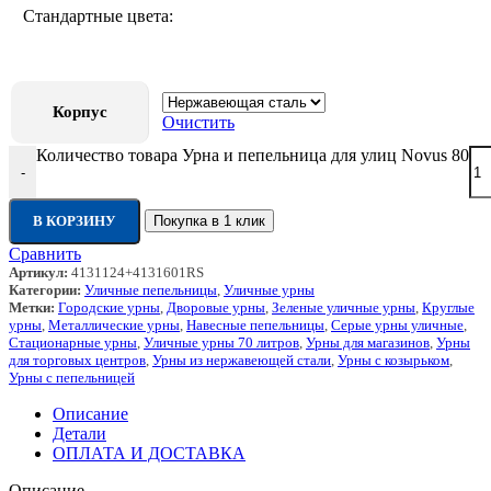
Стандартные цвета:
Корпус
Очистить
Количество товара Урна и пепельница для улиц Novus 80
-
В КОРЗИНУ
Покупка в 1 клик
Сравнить
Артикул:
4131124+4131601RS
Категории:
Уличные пепельницы
,
Уличные урны
Метки:
Городские урны
,
Дворовые урны
,
Зеленые уличные урны
,
Круглые
урны
,
Металлические урны
,
Навесные пепельницы
,
Серые урны уличные
,
Стационарные урны
,
Уличные урны 70 литров
,
Урны для магазинов
,
Урны
для торговых центров
,
Урны из нержавеющей стали
,
Урны с козырьком
,
Урны с пепельницей
Описание
Детали
ОПЛАТА И ДОСТАВКА
Описание