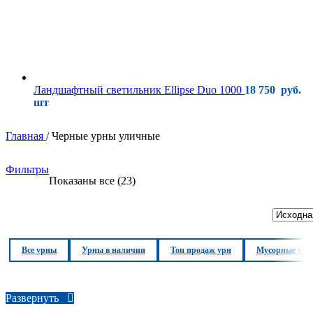
Ландшафтный светильник Ellipse Duo 1000
18 750
руб.
шт
Главная
/
Черные урны уличные
Фильтры
Показаны все (23)
Все урны
Урны в наличии
Топ продаж урн
Мусорные урн