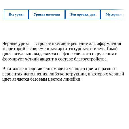
Все урны
Урны в наличии
Топ продаж урн
Мусорные урн
Чёрные урны — строгое цветовое решение для оформления
территорий с современным архитектурным стилем. Такой
цвет визуально выделяется на фоне светлого окружения и
формирует чёткий акцент в составе благоустройства.
В каталоге представлены модели чёрного цвета в разных
вариантах исполнения, либо конструкции, в которых черный
цвет является базовым цветом линейки.