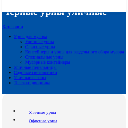
Черные урны уличные
Категории
Урны для мусора
Уличные урны
Офисные урны
Контейнеры и урны для раздельного сбора мусора
Специальные урны
Мусорные контейнеры
Уличные пепельницы
Садовые светильники
Уличные вазоны
Тележки дворника
Уличные урны
Офисные урны